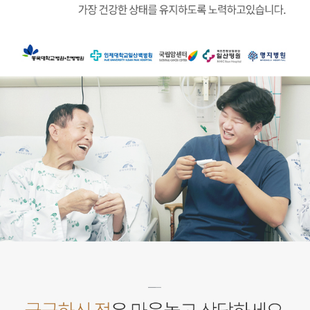
다함께 진심을 다하겠습니다
무지개요양병원은 협력병원과 협업을 통하여 환자에 대한 다각도의 섬세한 진료로 가
동국대학교병원·한방병원
인제대학교일산백병원
국립암센터
국민건강보험공단 일산병원